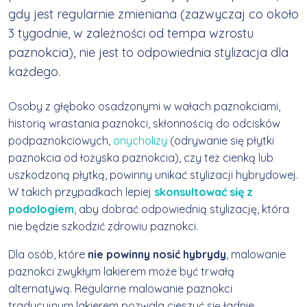
gdy jest regularnie zmieniana (zazwyczaj co około
3 tygodnie, w zależności od tempa wzrostu
paznokcia), nie jest to odpowiednia stylizacja dla
każdego.
Osoby z głęboko osadzonymi w wałach paznokciami,
historią wrastania paznokci, skłonnością do odcisków
podpaznokciowych,
onycholizy
(odrywanie się płytki
paznokcia od łożyska paznokcia), czy też cienką lub
uszkodzoną płytką, powinny unikać stylizacji hybrydowej.
W takich przypadkach lepiej
skonsultować się z
podologiem
, aby dobrać odpowiednią stylizację, która
nie będzie szkodzić zdrowiu paznokci.
Dla osób, które
nie powinny nosić hybrydy
, malowanie
paznokci zwykłym lakierem może być trwałą
alternatywą. Regularne malowanie paznokci
tradycyjnym lakierem pozwala cieszyć się ładnie